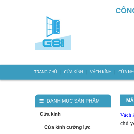
CÔNG
TRANG CHỦ
CỬA KÍNH
VÁCH KÍNH
CỬA N
MẪ
DANH MỤC SẢN PHẨM
Cửa kính
Vách 
chủ y
Cửa kính cường lực