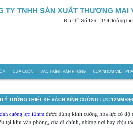
 TY TNHH SẢN XUẤT THƯƠNG MẠI 
Địa chỉ: Số 126 – 154 đường Lĩ
HÔM
CỬA CUỐN
VÁCH KÍNH VĂN PHÒNG
CỬA NHÔM VIỆT PH
U Ý TƯỞNG THIẾT KẾ VÁCH KÍNH CƯỜNG LỰC 12MM ĐẸ
được dùng kính cường hóa lực có độ 
kính cường lực 12mm
ếu tại khu văn phòng, cửa đi chính, những nơi hay chịu tá