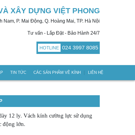
VÀ XÂY DỰNG VIỆT PHONG
nh Nam, P. Mai Động, Q. Hoàng Mai, TP. Hà Nội
Tư vấn - Lắp Đặt - Bảo Hành 24/7
024 3997 8085
HOTLINE
ÁP
TIN TỨC
CÁC SẢN PHẨM VỀ KÍNH
LIÊN HỆ
P
dày 12 ly. Vách kính cường lực sử dụng
c động lớn.