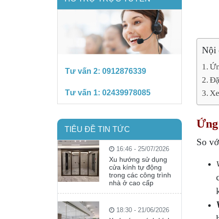
Nội
Ứ
Tư vấn 2:
0912876339
Đă
Tư vấn 1:
02439978085
Xe
Ứng
TIÊU ĐỀ TIN TỨC
So vơ
16:46 - 25/07/2026
Xu hướng sử dụng
cửa kính tự động
trong các công trình
nhà ở cao cấp
18:30 - 21/06/2026