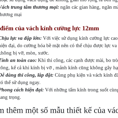
Vách trung tâm thương mại:
ngăn các gian hàng, ngăn mặt
thương mại
 điểm của vách kính cường lực 12mm
Chịu lực va đập lớn:
Với việc sử dụng kính cường lực c
hiện đại, do cường hóa bề mặt nên có thể chịu được lực va
không bị vỡ, mòn, xước.
Tính an toàn cao:
Khi thi công, các cạnh được mài, bo tr
công, kể cả khi kính bị vỡ , mảnh kính cũng không gây hạ
Dễ dàng thi công, lắp đặt:
Cùng phụ kiện và vách kính đã c
có thể sử dụng ngay.
Phong cách hiện đại:
Với những tấm kính trong suốt cùn
sang trọng.
 thêm một số mẫu thiết kế của va