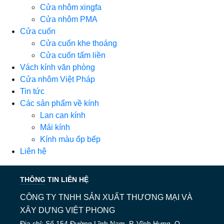
Cửa nhôm xingfa
Cửa nhôm PMA
Cửa cuốn
Cửa cuốn khe thoáng
Cửa cuốn tấm liền
Vách kính văn phòng
Cửa nhôm Việt Pháp
Tin tức
Các sản phẩm về kính
Lan can kính
Mái kính
Kính màu ốp bếp
Liên hệ
THÔNG TIN LIÊN HỆ
CÔNG TY TNHH SẢN XUẤT THƯƠNG MẠI VÀ
XÂY DỰNG VIỆT PHONG
Địa chỉ: Số 154 Đường Lĩnh Nam, P. Vĩnh Hưng, Q.