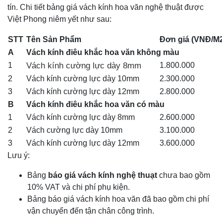
tín. Chi tiết bảng giá vách kính hoa văn nghệ thuật được
Việt Phong niêm yết như sau:
STT
Tên Sản Phẩm
Đơn giá (VNĐ/M
A
Vách kính điêu khắc hoa văn không màu
1
Vách kính cường lực dày 8mm
1.800.000
2
Vách kính cường lực dày 10mm
2.300.000
3
Vách kính cường lực dày 12mm
2.800.000
B
Vách kính điêu khắc hoa văn có màu
1
Vách kính cường lực dày 8mm
2.600.000
2
Vách cường lực dày 10mm
3.100.000
3
Vách kính cường lực dày 12mm
3.600.000
Lưu ý:
Bảng
báo giá vách kính nghệ thuạt
chưa bao gồm
10% VAT và chi phí phụ kiện.
Bảng báo giá vách kính hoa văn đã bao gồm chi phí
vận chuyển đến tận chân công trình.