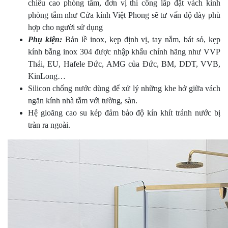
chiều cao phòng tắm, đơn vị thi công lắp đặt vách kính
phòng tắm như Cửa kính Việt Phong sẽ tư vấn độ dày phù
hợp cho người sử dụng
Phụ kiện:
Bản lề inox, kẹp định vị, tay nắm, bát sỏ, kẹp
kính bằng inox 304 được nhập khẩu chính hãng như VVP
Thái, EU, Hafele Đức, AMG của Đức, BM, DDT, VVB,
KinLong…
Silicon chống nước dùng để xử lý những khe hở giữa vách
ngăn kính nhà tắm với tường, sàn.
Hệ gioăng cao su kép đảm bảo độ kín khít tránh nước bị
tràn ra ngoài.