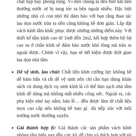
chật hẹp hay phòng rộng. Vì mỗi chúng ta đều biết khi tắm
thường nước sẽ bị tung tóe ra bên ngoài nhiều. Đặc biệt
những nhà có con nhỏ thì đảm bảo với bạn rằng thao tác
lau dọn nước tràn ra nền cũng không hề đơn giản. Lắp đặt
vách kính tắm khắc phục được những những điểm này. Với
thiết kế tấm kính cao từ 1m8 đến 2m2, kết hợp thêm bộ bịt
cao su ở chân kính sẽ đảm bảo nước khó lòng mà tràn ra
ngoài được. Chính vì vậy, bạn sẽ tiết kiệm được thời gian
lau dọn nhà tắm.
Dễ vệ sinh, lau chùi:
Chất liệu kính cường lực không hề
dễ bám bẩn và rất dễ vệ sinh nên chỉ cần bạn dùng khăn
sách và dung dịch vụ sinh kính là có thể làm sạch nhà tắm
kính dễ dàng mà không mất nhiều công sức. Ngoài ra, các
phụ kiện như tay nắm, bản lề… đều được làm từ chất liệu
inox cao cấp nên không hề han gỉ dù tiếp xúc với môi
trường nước thường xuyên.
Giá thành hợp lý:
Giá thành các sản phẩm vách kính
phòng tắm hiện nay đều cực kỳ dễ chịu và thích hợp với túi