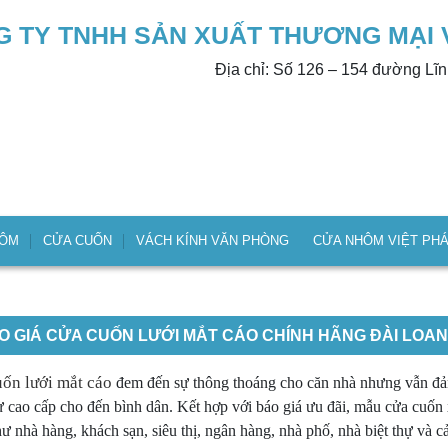
 TY TNHH SẢN XUẤT THƯƠNG MẠI 
Địa chỉ: Số 126 – 154 đường Lĩ
HÔM
CỬA CUỐN
VÁCH KÍNH VĂN PHÒNG
CỬA NHÔM VIỆT PH
O GIÁ CỬA CUỐN LƯỚI MẮT CÁO CHÍNH HÃNG ĐÀI LOAN
ốn lưới mắt cáo
đem đến sự thông thoáng cho căn nhà nhưng vẫn đả
từ cao cấp cho đến bình dân. Kết hợp với báo giá ưu đãi, mẫu cửa cuốn 
ư nhà hàng, khách sạn, siêu thị, ngân hàng, nhà phố, nhà biệt thự và 