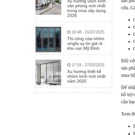
sản ph
Xu hướng vách kính
văn phòng mới nhất
cửa. G
trong mùa xây dựng
2026
16:48 - 01/07/2025
Thi công cửa nhôm
xingfa uy tín giá rẻ
khu vực Mỹ Đình
Đối vớ
17:54 - 07/03/2025
sản ph
Xu hướng thiết kế
mua bộ
nhôm kính mới nhất
năm 2025
Để nhậ
hỗ trợ 
cần bạn
Xem t