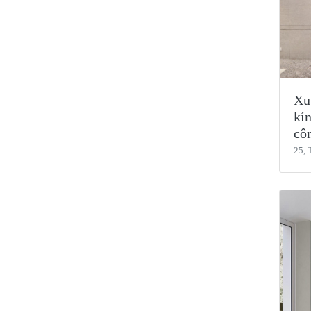
Xu
kín
côn
25, 