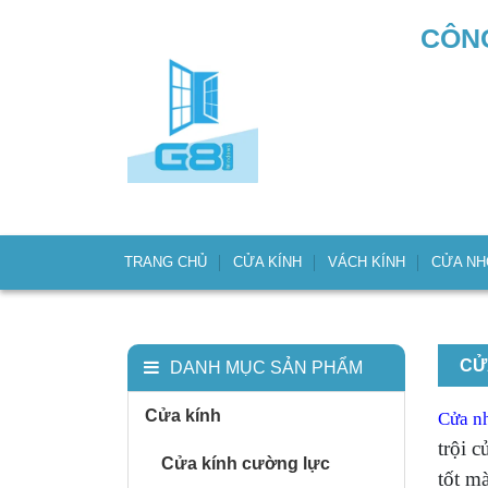
CÔNG
TRANG CHỦ
CỬA KÍNH
VÁCH KÍNH
CỬA N
CỬ
DANH MỤC SẢN PHẨM
Cửa kính
Cửa n
trội 
Cửa kính cường lực
tốt m