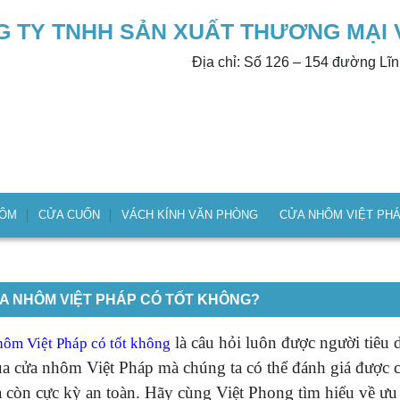
 TY TNHH SẢN XUẤT THƯƠNG MẠI 
Địa chỉ: Số 126 – 154 đường Lĩ
HÔM
CỬA CUỐN
VÁCH KÍNH VĂN PHÒNG
CỬA NHÔM VIỆT PH
A NHÔM VIỆT PHÁP CÓ TỐT KHÔNG?
là câu hỏi luôn được người tiêu 
hôm Việt Pháp có tốt không
của cửa nhôm Việt Pháp mà chúng ta có thể đánh giá đượ
à còn cực kỳ an toàn. Hãy cùng Việt Phong tìm hiểu về ư