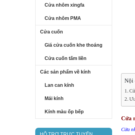
Cửa nhôm xingfa
Cửa nhôm PMA
Cửa cuốn
Giá cửa cuốn khe thoáng
Cửa cuốn tấm liền
Các sản phẩm về kính
Nội
Lan can kính
Cử
Mái kính
Ưu
Kính màu ốp bếp
Cửa n
Cửa n
HỖ TRỢ TRỰC TUYẾN