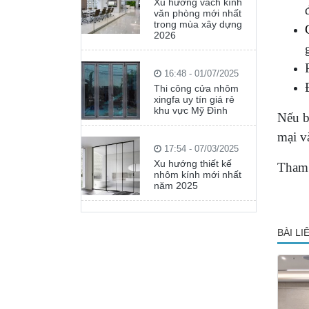
Xu hướng vách kính
văn phòng mới nhất
trong mùa xây dựng
2026
16:48 - 01/07/2025
Thi công cửa nhôm
xingfa uy tín giá rẻ
khu vực Mỹ Đình
Nếu b
mại v
17:54 - 07/03/2025
Xu hướng thiết kế
Tham 
nhôm kính mới nhất
năm 2025
BÀI L