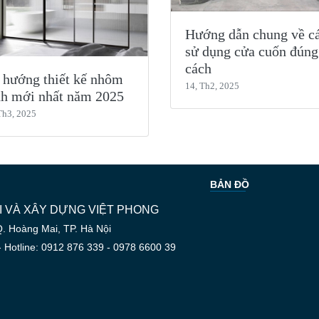
Hướng dẫn chung về c
sử dụng cửa cuốn đúng
cách
 hướng thiết kế nhôm
14, Th2, 2025
nh mới nhất năm 2025
Th3, 2025
BẢN ĐỒ
 VÀ XÂY DỰNG VIỆT PHONG
Q. Hoàng Mai, TP. Hà Nội
- Hotline: 0912 876 339 - 0978 6600 39