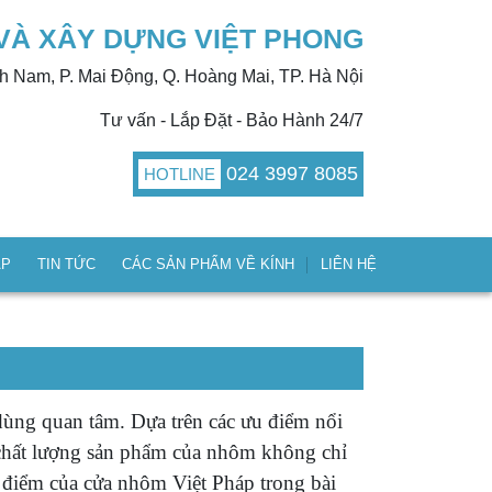
VÀ XÂY DỰNG VIỆT PHONG
nh Nam, P. Mai Động, Q. Hoàng Mai, TP. Hà Nội
Tư vấn - Lắp Đặt - Bảo Hành 24/7
024 3997 8085
HOTLINE
ÁP
TIN TỨC
CÁC SẢN PHẨM VỀ KÍNH
LIÊN HỆ
dùng quan tâm. Dựa trên các ưu điểm nổi
c chất lượng sản phẩm của nhôm không chỉ
u điểm của cửa nhôm Việt Pháp trong bài