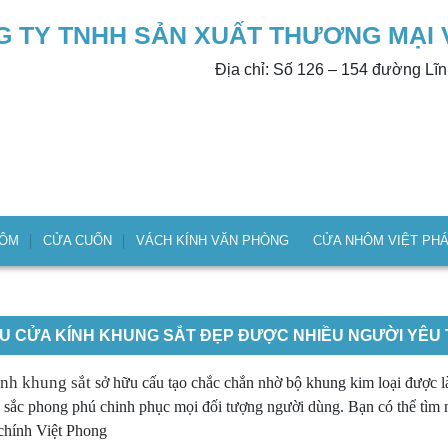
 TY TNHH SẢN XUẤT THƯƠNG MẠI 
Địa chỉ: Số 126 – 154 đường Lĩ
HÔM
CỬA CUỐN
VÁCH KÍNH VĂN PHÒNG
CỬA NHÔM VIỆT PH
U CỬA KÍNH KHUNG SẮT ĐẸP ĐƯỢC NHIỀU NGƯỜI YÊU 
nh khung sắt
sở hữu cấu tạo chắc chắn nhờ bộ khung kim loại được l
 sắc phong phú chinh phục mọi đối tượng người dùng. Bạn có thể tìm 
 chính Việt Phong