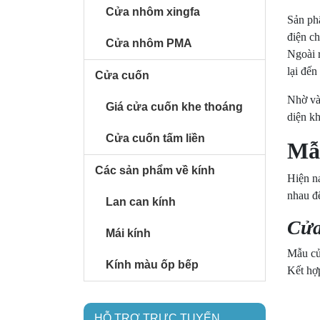
Cửa nhôm xingfa
Sản phẩ
điện c
Cửa nhôm PMA
Ngoài 
lại đến
Cửa cuốn
Nhờ và
Giá cửa cuốn khe thoáng
diện kh
Cửa cuốn tấm liền
Mẫu
Các sản phẩm về kính
Hiện n
nhau đ
Lan can kính
Cửa
Mái kính
Mẫu cửa
Kính màu ốp bếp
Kết hợ
HỖ TRỢ TRỰC TUYẾN