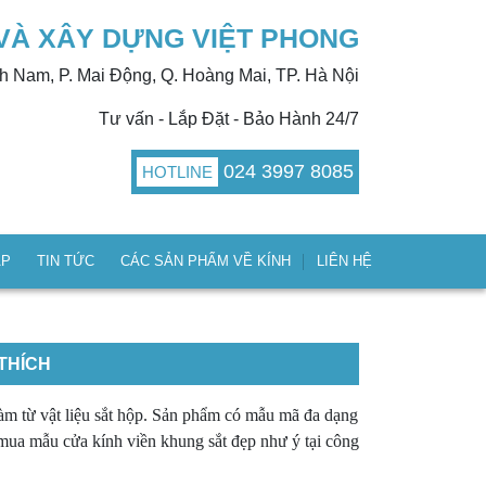
VÀ XÂY DỰNG VIỆT PHONG
nh Nam, P. Mai Động, Q. Hoàng Mai, TP. Hà Nội
Tư vấn - Lắp Đặt - Bảo Hành 24/7
024 3997 8085
HOTLINE
ÁP
TIN TỨC
CÁC SẢN PHẨM VỀ KÍNH
LIÊN HỆ
THÍCH
àm từ vật liệu sắt hộp. Sản phẩm có mẫu mã đa dạng
mua mẫu cửa kính viền khung sắt đẹp như ý tại công