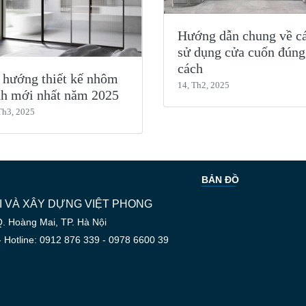
Hướng dẫn chung về c
sử dụng cửa cuốn đúng
cách
 hướng thiết kế nhôm
14, Th2, 2025
nh mới nhất năm 2025
Th3, 2025
BẢN ĐỒ
 VÀ XÂY DỰNG VIỆT PHONG
Q. Hoàng Mai, TP. Hà Nội
- Hotline: 0912 876 339 - 0978 6600 39