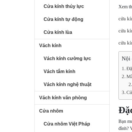
Cửa kính thủy lực
Xem t
cửa kí
Cửa kính tự động
cửa kí
Cửa kính lùa
cửa kí
Vách kính
Nội
Vách kính cường lực
Đặ
Vách tắm kính
Mẫ
Vách kính nghệ thuật
Cử
Vách kính văn phòng
Đặc
Cửa nhôm
Bạn mu
Cửa nhôm Việt Pháp
đình? V