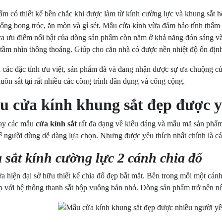
m có thiết kế bền chắc khi được làm từ kính cường lực và khung sắt h
hống bong tróc, ăn mòn và gỉ sét. Mẫu cửa kính vừa đảm bảo tính thẩm 
ra ưu điểm nổi bật của dòng sản phẩm còn nằm ở khả năng đón sáng và
 tầm nhìn thông thoáng. Giúp cho căn nhà có được nền nhiệt độ ổn địn
 các đặc tính ưu việt, sản phẩm đã và đang nhận được sự ưa chuộng c
uôn sắt tại rất nhiều các công trình dân dụng và công cộng.
 cửa kính khung sắt đẹp được y
ay các mẫu
cửa kính sắt
rất đa dạng về kiểu dáng và mẫu mã sản phẩm
ể người dùng dễ dàng lựa chọn. Nhưng được yêu thích nhất chính là cá
 sắt kính cường lực 2 cánh chia đố
 hiện đại sở hữu thiết kế chia đố đẹp bắt mắt. Bên trong mỗi một cán
p với hệ thống thanh sắt hộp vuông bản nhỏ. Dòng sản phẩm trở nên nổ