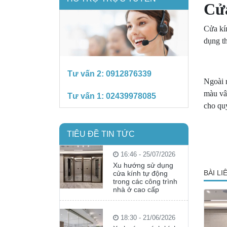
Cửa
Cửa kí
dụng th
Tư vấn 2:
0912876339
Ngoài 
màu vâ
Tư vấn 1:
02439978085
cho qu
TIÊU ĐỀ TIN TỨC
16:46 - 25/07/2026
Xu hướng sử dụng
BÀI L
cửa kính tự động
trong các công trình
nhà ở cao cấp
18:30 - 21/06/2026