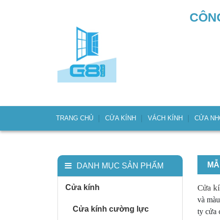
CÔNG
TRANG CHỦ
CỬA KÍNH
VÁCH KÍNH
CỬA N
MẪ
DANH MỤC SẢN PHẨM
Cửa kính
Cửa kí
và màu
Cửa kính cường lực
ty cửa