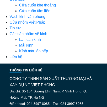
Cửa cuốn khe thoáng
Cửa cuốn tấm liền
Vách kính văn phòng
Cửa nhôm Việt Pháp
Tin tức
Các sản phẩm về kính
Lan can kính
Mái kính
Kính màu ốp bếp
Liên hệ
THÔNG TIN LIÊN HỆ
CÔNG TY TNHH SẢN XUẤT THƯƠNG MẠI VÀ
XÂY DỰNG VIỆT PHONG
Địa chỉ: Số 154 Đường Lĩnh Nam, P. Vĩnh Hưng, Q.
Hoàng Mai, TP. Hà Nội
Điện thoại: 024 3997 8085 - Fax: 024 3997 8085 -