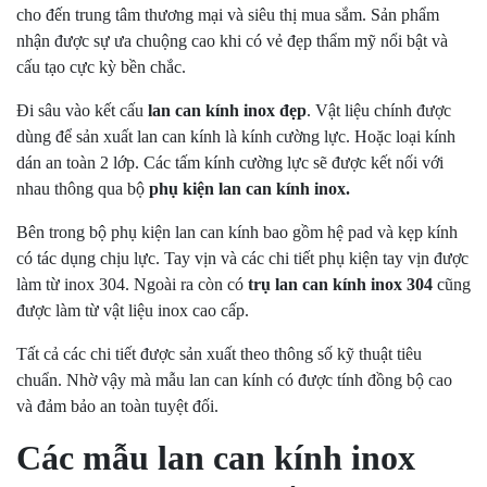
cho đến trung tâm thương mại và siêu thị mua sắm. Sản phẩm
nhận được sự ưa chuộng cao khi có vẻ đẹp thẩm mỹ nổi bật và
cấu tạo cực kỳ bền chắc.
Đi sâu vào kết cấu
lan can kính inox đẹp
. Vật liệu chính được
dùng để sản xuất lan can kính là kính cường lực. Hoặc loại kính
dán an toàn 2 lớp. Các tấm kính cường lực sẽ được kết nối với
nhau thông qua bộ
phụ kiện lan can kính inox.
Bên trong bộ phụ kiện lan can kính bao gồm hệ pad và kẹp kính
có tác dụng chịu lực. Tay vịn và các chi tiết phụ kiện tay vịn được
làm từ inox 304. Ngoài ra còn có
trụ lan can kính inox 304
cũng
được làm từ vật liệu inox cao cấp.
Tất cả các chi tiết được sản xuất theo thông số kỹ thuật tiêu
chuẩn. Nhờ vậy mà mẫu lan can kính có được tính đồng bộ cao
và đảm bảo an toàn tuyệt đối.
Các mẫu lan can kính inox