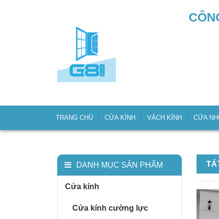
CÔNG
TRANG CHỦ
CỬA KÍNH
VÁCH KÍNH
CỬA N
TẤ
DANH MỤC SẢN PHẨM
Cửa kính
Cửa kính cường lực