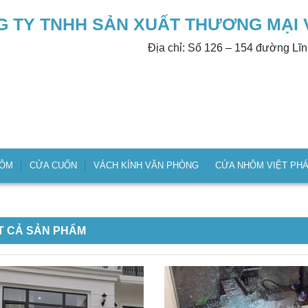
 TY TNHH SẢN XUẤT THƯƠNG MẠI 
Địa chỉ: Số 126 – 154 đường Lĩ
HÔM
CỬA CUỐN
VÁCH KÍNH VĂN PHÒNG
CỬA NHÔM VIỆT PH
T CẢ SẢN PHẨM