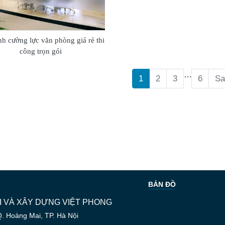
nh cường lực văn phòng giá rẻ thi
công trọn gói
…
1
2
3
6
Sa
BẢN ĐỒ
 VÀ XÂY DỰNG VIỆT PHONG
Q. Hoàng Mai, TP. Hà Nội