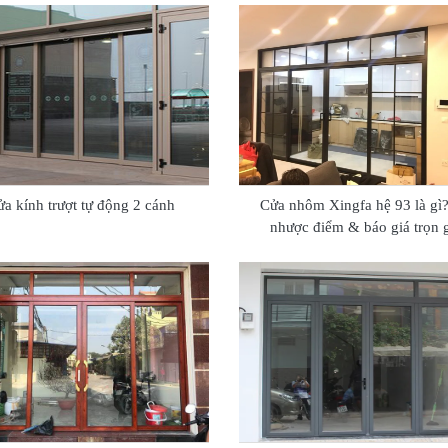
ửa kính trượt tự động 2 cánh
Cửa nhôm Xingfa hệ 93 là gì
nhược điểm & báo giá trọn 