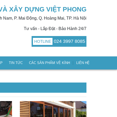
VÀ XÂY DỰNG VIỆT PHONG
nh Nam, P. Mai Động, Q. Hoàng Mai, TP. Hà Nội
Tư vấn - Lắp Đặt - Bảo Hành 24/7
024 3997 8085
HOTLINE
ÁP
TIN TỨC
CÁC SẢN PHẨM VỀ KÍNH
LIÊN HỆ