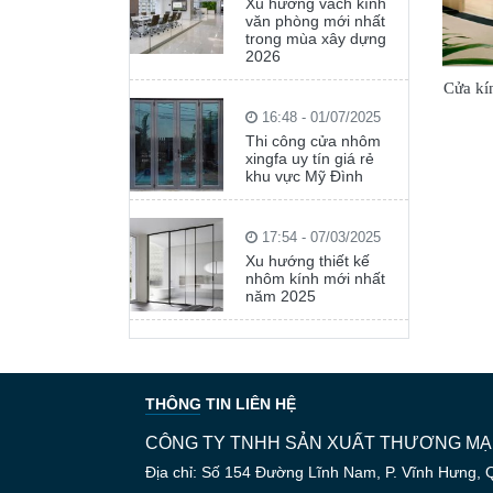
Xu hướng vách kính
văn phòng mới nhất
trong mùa xây dựng
2026
Cửa kí
16:48 - 01/07/2025
Thi công cửa nhôm
xingfa uy tín giá rẻ
khu vực Mỹ Đình
17:54 - 07/03/2025
Xu hướng thiết kế
nhôm kính mới nhất
năm 2025
THÔNG TIN LIÊN HỆ
CÔNG TY TNHH SẢN XUẤT THƯƠNG MẠI
Địa chỉ: Số 154 Đường Lĩnh Nam, P. Vĩnh Hưng, 