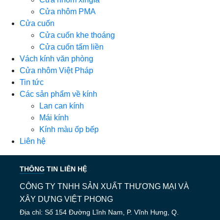
Cửa nhôm PMA
Cửa cuốn
Cửa cuốn khe thoáng
Cửa cuốn tấm liền
Vách kính văn phòng
Cửa nhôm Việt Pháp
Tin tức
Các sản phẩm về kính
Lan can kính
Mái kính
Kính màu ốp bếp
Liên hệ
THÔNG TIN LIÊN HỆ
CÔNG TY TNHH SẢN XUẤT THƯƠNG MẠI VÀ
XÂY DỰNG VIỆT PHONG
Địa chỉ: Số 154 Đường Lĩnh Nam, P. Vĩnh Hưng, Q.