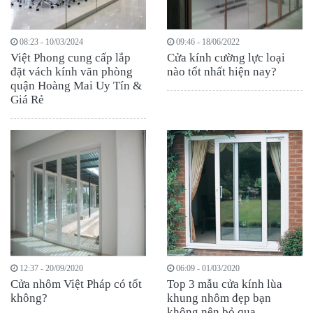
08:23 - 10/03/2024
09:46 - 18/06/2022
Việt Phong cung cấp lắp
Cửa kính cường lực loại
đặt vách kính văn phòng
nào tốt nhất hiện nay?
quận Hoàng Mai Uy Tín &
Giá Rẻ
12:37 - 20/09/2020
06:09 - 01/03/2020
Cửa nhôm Việt Pháp có tốt
Top 3 mẫu cửa kính lùa
không?
khung nhôm đẹp bạn
không nên bỏ qua