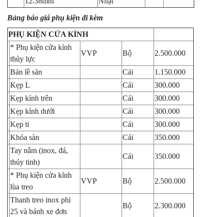
12.38mm
Nhật
Bảng báo giá phụ kiện đi kèm
PHỤ KIỆN CỬA KÍNH
* Phụ kiện cửa kính
VVP
Bộ
2.500.000
thủy lực
Bản lề sàn
Cái
1.150.000
Kẹp L
Cái
300.000
Kẹp kính trên
Cái
300.000
Kẹp kính dưới
Cái
300.000
Kẹp ti
Cái
300.000
Khóa sàn
Cái
350.000
Tay nắm (inox, đá,
Cái
350.000
thủy tinh)
* Phụ kiện cửa kính
VVP
Bộ
2.500.000
lùa treo
Thanh treo inox phi
Bộ
2.300.000
25 và bánh xe đơn