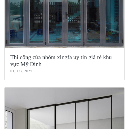
Thi công cửa nhôm xingfa uy tín giá rẻ khu
vực Mỹ Đình
01, Th7, 2025