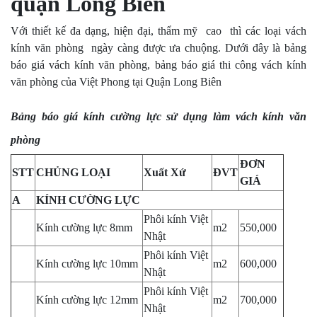
quận Long Biên
Với thiết kế đa dạng, hiện đại, thẩm mỹ cao thì các loại vách
kính văn phòng ngày càng được ưa chuộng. Dưới đây là bảng
báo giá vách kính văn phòng, bảng báo giá thi công vách kính
văn phòng của Việt Phong tại Quận Long Biên
Bảng báo giá kính cường lực sử dụng làm vách kính văn
phòng
ĐƠN
STT
CHỦNG LOẠI
Xuất Xứ
ĐVT
GIÁ
A
KÍNH CƯỜNG LỰC
Phôi kính Việt
Kính cường lực 8mm
m
2
550,000
Nhật
Phôi kính Việt
Kính cường lực 10mm
m
2
600,000
Nhật
Phôi kính Việt
Kính cường lực 12mm
m
2
700,000
Nhật