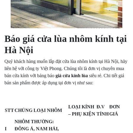
Báo giá cửa lùa nhôm kính tại
Hà Nội
Quý khách hàng muốn lắp đặt cửa lùa nhôm kính tại Hà Nội, hãy
liên hệ với công ty Việt Phong. Chúng tôi là đơn vị chuyên mua
bán cửa kính với bảng báo
giá cửa kính lùa
siêu rẻ. Chi tiết giá
bán sản phẩm được áp dụng tại đơn vị như sau:
LOẠI KÍNH
Đ.V
ĐƠN
STT
CHỦNG LOẠI NHÔM
– PHỤ KIỆN
TÍNH
GIÁ
NHÔM THƯỜNG:
I
ĐÔNG Á, NAM HẢI,