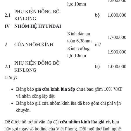
1.900.000
lực 10mm
PHỤ KIỆN ĐỒNG BỘ
2.1
bộ
1.000.000
KINLONG
IV
NHÔM HỆ HYUNDAI
Kính dán an
1.700.000
toàn 6,38mm
2
CỬA NHÔM KÍNH
m2
Kính cường
1.900.000
lực 10mm
PHỤ KIỆN ĐỒNG BỘ
2.1
bộ
1.000.000
KINLONG
Lưu ý:
Bảng báo
giá cửa kính lùa xếp
chưa bao gồm 10% VAT
và nhân công lắp đặt.
Bảng báo giá cửa nhôm kính lùa đã bao gồm chi phí vận
chuyển.
Để được hỗ trợ tư vấn lắp đặt
cửa nhôm kính lùa giá rẻ, b
ạn
hãy gọi ngay số hotline của Việt Phong. Đội ngũ thợ lành nghề