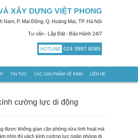
VÀ XÂY DỰNG VIỆT PHONG
nh Nam, P. Mai Động, Q. Hoàng Mai, TP. Hà Nội
Tư vấn - Lắp Đặt - Bảo Hành 24/7
024 3997 8085
HOTLINE
ÁP
TIN TỨC
CÁC SẢN PHẨM VỀ KÍNH
LIÊN HỆ
ính cường lực di động
ng được không gian căn phòng vừa linh hoạt mà
ầm nhìn thì vách kính cường lực ngăn phòng di