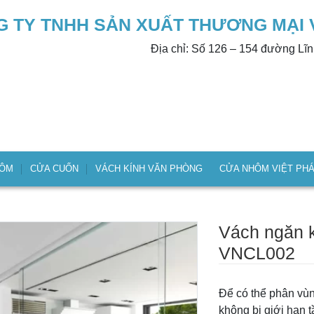
 TY TNHH SẢN XUẤT THƯƠNG MẠI 
Địa chỉ: Số 126 – 154 đường Lĩ
HÔM
CỬA CUỐN
VÁCH KÍNH VĂN PHÒNG
CỬA NHÔM VIỆT PH
Vách ngăn k
VNCL002
Để có thể phân vù
không bị giới hạn t