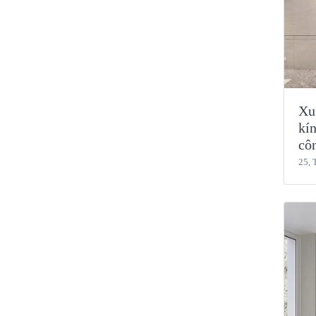
Xu
kín
côn
25, 