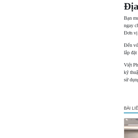
Địa
Bạn m
ngay c
Đơn vị
Đến vớ
lắp đặt
Việt P
kỹ thuậ
sử dụng
BÀI L