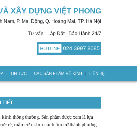
VÀ XÂY DỰNG VIỆT PHONG
nh Nam, P. Mai Động, Q. Hoàng Mai, TP. Hà Nội
Tư vấn - Lắp Đặt - Bảo Hành 24/7
024 3997 8085
HOTLINE
ÁP
TIN TỨC
CÁC SẢN PHẨM VỀ KÍNH
LIÊN HỆ
 TIẾT
 kính
thông thường. Sản phẩm được xem là lựa
mẫu cửa kính cách âm
cực rẻ,
trở thành phương