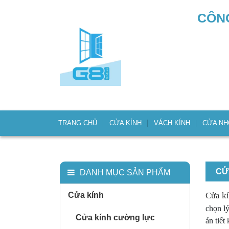
CÔNG
TRANG CHỦ
CỬA KÍNH
VÁCH KÍNH
CỬA N
CỬ
DANH MỤC SẢN PHẨM
Cửa kính
Cửa kí
chọn l
Cửa kính cường lực
án tiết