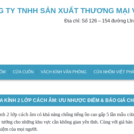
 TY TNHH SẢN XUẤT THƯƠNG MẠI 
Địa chỉ: Số 126 – 154 đường Lĩ
HÔM
CỬA CUỐN
VÁCH KÍNH VĂN PHÒNG
CỬA NHÔM VIỆT PH
A KÍNH 2 LỚP CÁCH ÂM: ƯU NHƯỢC ĐIỂM & BÁO GIÁ CHI
nh 2 lớp cách âm
mẫu cửa
có khả năng chống tiếng ồn cao gấp 5 lần
ý tưởng cho những khu vực cần không gian yên tĩnh. Cùng với giá bán 
 kiệm của mọi người.