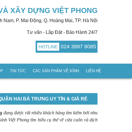
VÀ XÂY DỰNG VIỆT PHONG
nh Nam, P. Mai Động, Q. Hoàng Mai, TP. Hà Nội
Tư vấn - Lắp Đặt - Bảo Hành 24/7
024 3997 8085
HOTLINE
ÁP
TIN TỨC
CÁC SẢN PHẨM VỀ KÍNH
LIÊN HỆ
ẬN HAI BÀ TRƯNG UY TÍN & GIÁ RẺ
g
đang được rất nhiều khách hàng tìm kiếm bởi nhu
nh Việt Phong tìm hiểu cụ thể về cửa cuốn và dịch