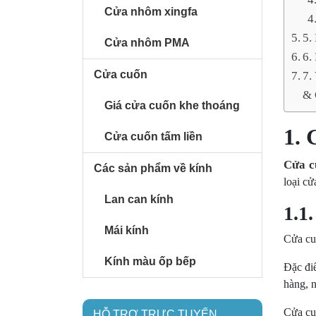
Cửa nhôm xingfa
5.
Cửa nhôm PMA
6.
Cửa cuốn
7.
& 
Giá cửa cuốn khe thoáng
1. 
Cửa cuốn tấm liền
Cửa c
Các sản phẩm về kính
loại c
Lan can kính
1.1
Mái kính
Cửa cu
Kính màu ốp bếp
Đặc đi
hàng, 
Cửa cuố
HỖ TRỢ TRỰC TUYẾN