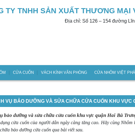
 TY TNHH SẢN XUẤT THƯƠNG MẠI 
Địa chỉ: Số 126 – 154 đường Lĩ
HÔM
CỬA CUỐN
VÁCH KÍNH VĂN PHÒNG
CỬA NHÔM VIỆT PH
CH VỤ BẢO DƯỠNG VÀ SỬA CHỮA CỬA CUỐN KHU VỰC QU
vụ bảo dưỡng và sửa chữa cửa cuốn khu vực quận Hai Bà Trưn
 dụng cửa cuốn của người dân ngày càng tăng cao. Hãy cùng Nhôm kí
 chữa bảo dưỡng cửa cuốn qua bài viết sau.