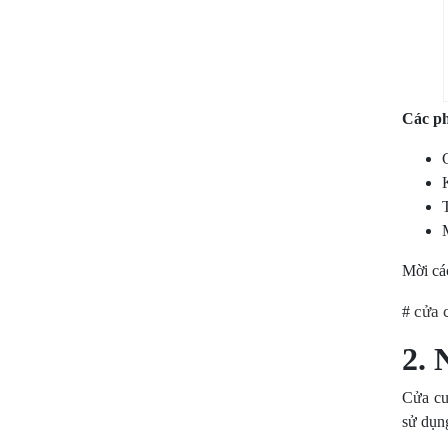
Các ph
Mời cá
cửa 
#
2. 
Cửa cu
sử dụng