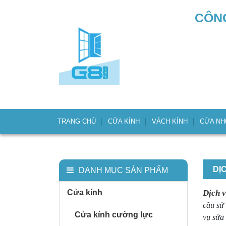
CÔNG
TRANG CHỦ
CỬA KÍNH
VÁCH KÍNH
CỬA N
DỊ
DANH MỤC SẢN PHẨM
Cửa kính
Dịch 
cầu sử
Cửa kính cường lực
vụ sửa