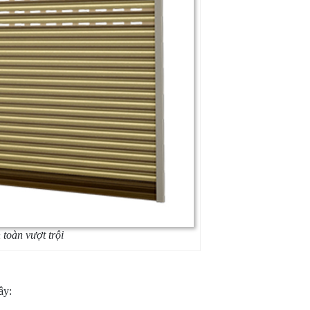
toàn vượt trội
ây: