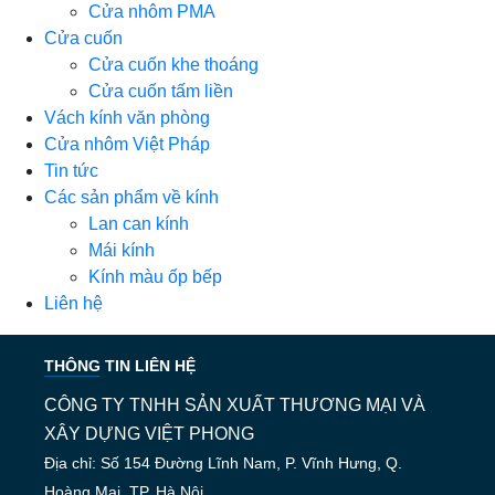
Cửa nhôm PMA
Cửa cuốn
Cửa cuốn khe thoáng
Cửa cuốn tấm liền
Vách kính văn phòng
Cửa nhôm Việt Pháp
Tin tức
Các sản phẩm về kính
Lan can kính
Mái kính
Kính màu ốp bếp
Liên hệ
THÔNG TIN LIÊN HỆ
CÔNG TY TNHH SẢN XUẤT THƯƠNG MẠI VÀ
XÂY DỰNG VIỆT PHONG
Địa chỉ: Số 154 Đường Lĩnh Nam, P. Vĩnh Hưng, Q.
Hoàng Mai, TP. Hà Nội